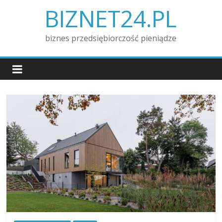
Skip
BIZNET24.PL
to
content
biznes przedsiębiorczość pieniądze