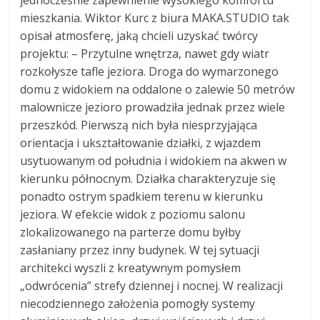
jednocześnie zapewnienie wysokiego komfortu
mieszkania. Wiktor Kurc z biura MAKA.STUDIO tak
opisał atmosferę, jaką chcieli uzyskać twórcy
projektu: – Przytulne wnętrza, nawet gdy wiatr
rozkołysze tafle jeziora. Droga do wymarzonego
domu z widokiem na oddalone o zalewie 50 metrów
malownicze jezioro prowadziła jednak przez wiele
przeszkód. Pierwszą nich była niesprzyjająca
orientacja i ukształtowanie działki, z wjazdem
usytuowanym od południa i widokiem na akwen w
kierunku północnym. Działka charakteryzuje się
ponadto ostrym spadkiem terenu w kierunku
jeziora. W efekcie widok z poziomu salonu
zlokalizowanego na parterze domu byłby
zasłaniany przez inny budynek. W tej sytuacji
architekci wyszli z kreatywnym pomysłem
„odwrócenia” strefy dziennej i nocnej. W realizacji
niecodziennego założenia pomogły systemy