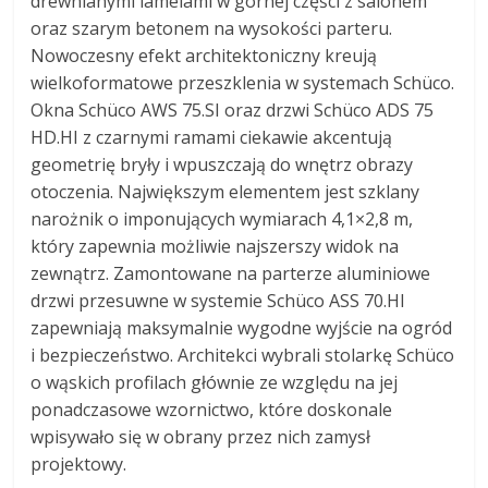
drewnianymi lamelami w górnej części z salonem
oraz szarym betonem na wysokości parteru.
Nowoczesny efekt architektoniczny kreują
wielkoformatowe przeszklenia w systemach Schüco.
Okna Schüco AWS 75.SI oraz drzwi Schüco ADS 75
HD.HI z czarnymi ramami ciekawie akcentują
geometrię bryły i wpuszczają do wnętrz obrazy
otoczenia. Największym elementem jest szklany
narożnik o imponujących wymiarach 4,1×2,8 m,
który zapewnia możliwie najszerszy widok na
zewnątrz. Zamontowane na parterze aluminiowe
drzwi przesuwne w systemie Schüco ASS 70.HI
zapewniają maksymalnie wygodne wyjście na ogród
i bezpieczeństwo. Architekci wybrali stolarkę Schüco
o wąskich profilach głównie ze względu na jej
ponadczasowe wzornictwo, które doskonale
wpisywało się w obrany przez nich zamysł
projektowy.