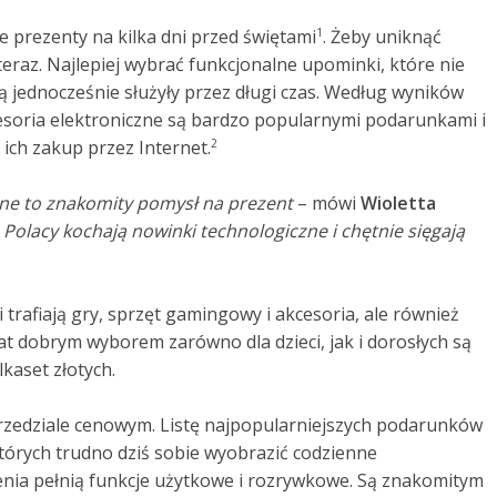
 prezenty na kilka dni przed świętami
. Żeby uniknąć
1
teraz. Najlepiej wybrać funkcjonalne upominki, które nie
ą jednocześnie służyły przez długi czas. Według wyników
esoria elektroniczne są bardzo popularnymi podarunkami i
ich zakup przez Internet.
2
zne to znakomity pomysł na prezent
– mówi
Wioletta
–
Polacy kochają nowinki technologiczne i chętnie sięgają
trafiają gry, sprzęt gamingowy i akcesoria, ale również
 lat dobrym wyborem zarówno dla dzieci, jak i dorosłych są
kaset złotych.
zedziale cenowym. Listę najpopularniejszych podarunków
 których trudno dziś sobie wyobrazić codzienne
nia pełnią funkcje użytkowe i rozrywkowe. Są znakomitym