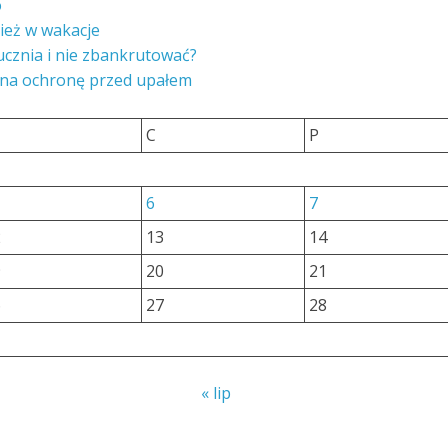
o
ież w wakacje
ucznia i nie zbankrutować?
 na ochronę przed upałem
C
P
6
7
2
13
14
9
20
21
6
27
28
« lip