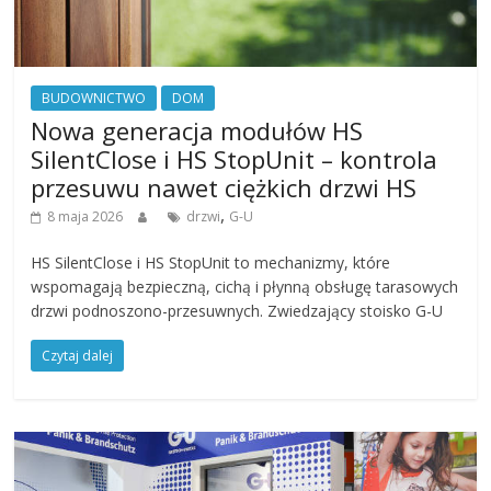
BUDOWNICTWO
DOM
Nowa generacja modułów HS
SilentClose i HS StopUnit – kontrola
przesuwu nawet ciężkich drzwi HS
,
8 maja 2026
drzwi
G-U
HS SilentClose i HS StopUnit to mechanizmy, które
wspomagają bezpieczną, cichą i płynną obsługę tarasowych
drzwi podnoszono-przesuwnych. Zwiedzający stoisko G-U
Czytaj dalej