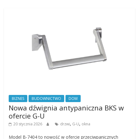
BIZNES
BUDOWNICTWO
DOM
Nowa dźwignia antypaniczna BKS w
ofercie G-U
,
,
20 stycznia 2026
drzwi
G-U
okna
Model B-7404 to nowość w ofercie przeciwpanicznych