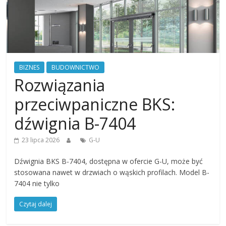
BIZNES
BUDOWNICTWO
Rozwiązania
przeciwpaniczne BKS:
dźwignia B-7404
23 lipca 2026
G-U
Dźwignia BKS B-7404, dostępna w ofercie G-U, może być
stosowana nawet w drzwiach o wąskich profilach. Model B-
7404 nie tylko
Czytaj dalej