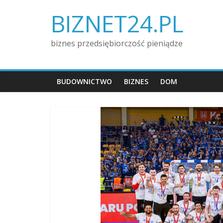
Skip
BIZNET24.PL
to
content
biznes przedsiębiorczość pieniądze
BUDOWNICTWO
BIZNES
DOM