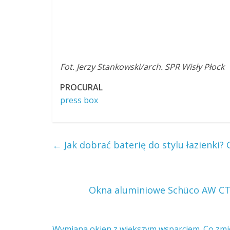
Fot. Jerzy Stankowski/arch. SPR Wisły Płock
PROCURAL
press box
←
Jak dobrać baterię do stylu łazienki
Okna aluminiowe Schüco AW CT 
Wymiana okien z większym wsparciem. Co zmi