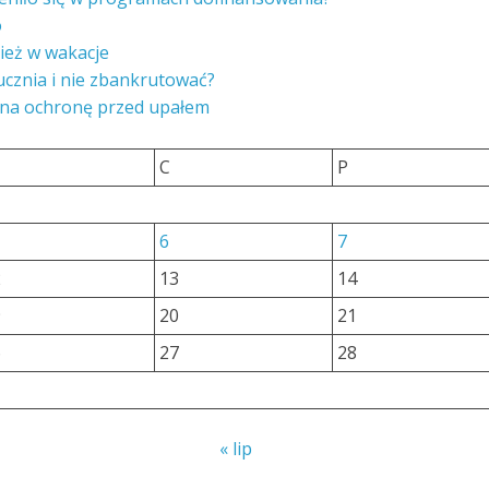
o
ież w wakacje
ucznia i nie zbankrutować?
 na ochronę przed upałem
C
P
6
7
2
13
14
9
20
21
6
27
28
« lip