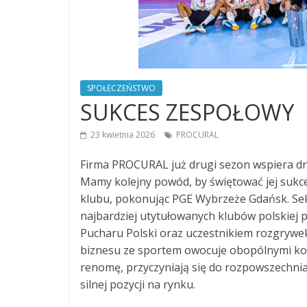
SPOŁECZEŃSTWO
SUKCES ZESPOŁOWY
23 kwietnia 2026
PROCURAL
Firma PROCURAL już drugi sezon wspiera dru
Mamy kolejny powód, by świętować jej sukces
klubu, pokonując PGE Wybrzeże Gdańsk. Sekcja
najbardziej utytułowanych klubów polskiej p
Pucharu Polski oraz uczestnikiem rozgrywek 
biznesu ze sportem owocuje obopólnymi kor
renomę, przyczyniają się do rozpowszechnia
silnej pozycji na rynku.