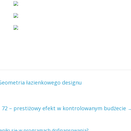
? Geometria łazienkowego designu
72 – prestiżowy efekt w kontrolowanym budżecie
eniło się w programach dofinansowania?