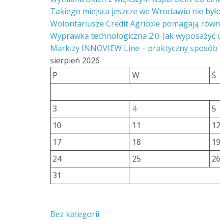
Takiego miejsca jeszcze we Wrocławiu nie był
Wolontariusze Credit Agricole pomagają równ
Wyprawka technologiczna 2.0. Jak wyposażyć 
Markizy INNOVIEW Line – praktyczny sposób
sierpień 2026
P
W
Ś
3
4
5
10
11
1
17
18
1
24
25
2
31
Bez kategorii