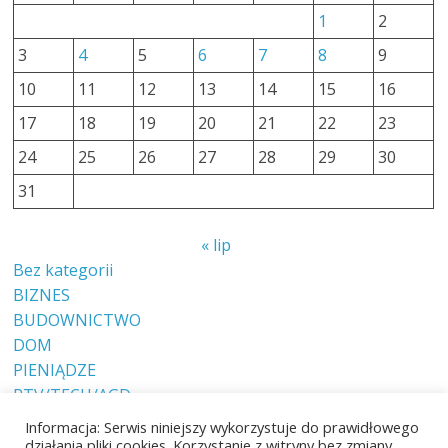
1
2
3
4
5
6
7
8
9
10
11
12
13
14
15
16
17
18
19
20
21
22
23
24
25
26
27
28
29
30
31
« lip
Bez kategorii
BIZNES
BUDOWNICTWO
DOM
PIENIĄDZE
RTV/TECH/AGD
RYNEK
Informacja: Serwis niniejszy wykorzystuje do prawidłowego
SPOŁECZEŃSTWO
działania pliki cookies. Korzystanie z witryny bez zmiany